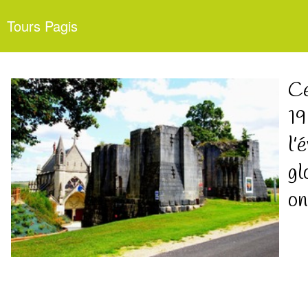
Tours Pagis
Ce
19
l’
gl
on