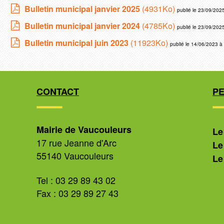
Bulletin municipal janvier 2025
(4931Ko)
publié le 23/09/202
Bulletin municipal janvier 2024
(4785Ko)
publié le 23/09/202
Bulletin municipal juin 2023
(11923Ko)
publié le 14/06/2023 à
CONTACT
P
Mairie de Vaucouleurs
Le
17 rue Jeanne d'Arc
Le
55140 Vaucouleurs
Le
Tel : 03 29 89 43 02
Fax : 03 29 89 27 43