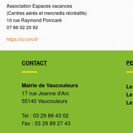
Association Espaces vacances
(Centres aérés et mercredis récréatifs)
10 rue Raymond Poincaré
07 86 02 20 92
https://cc-cvv.fr/
CONTACT
P
Mairie de Vaucouleurs
Le
17 rue Jeanne d'Arc
Le
55140 Vaucouleurs
Le
Tel : 03 29 89 43 02
Fax : 03 29 89 27 43