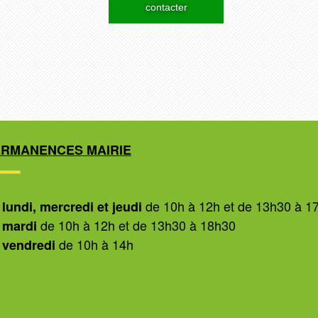
contacter
ERMANENCES MAIRIE
de 10h à 12h et de 13h30 à 1
 lundi, mercredi et jeudi
de 10h à 12h et de 13h30 à 18h30
 mardi
de 10h à 14h
 vendredi