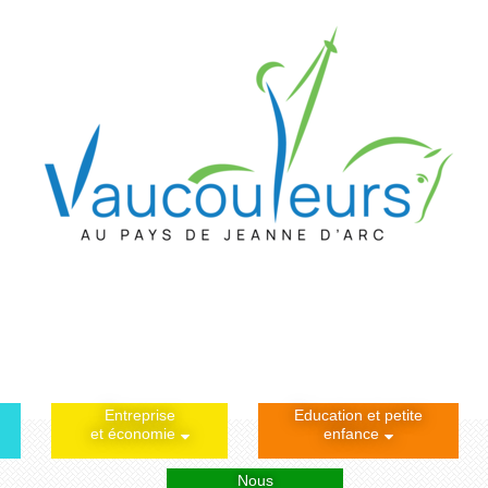
Entreprise
Education et petite
et économie
enfance
Nous