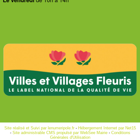
Le vendredi
Site réalisé et Suivi par lenumeripole.fr
-
Hébergement Internet par Net15
-
Site administrable CMS propulsé par WebSee Mairie
-
Conditions
Générales d'Utilisation